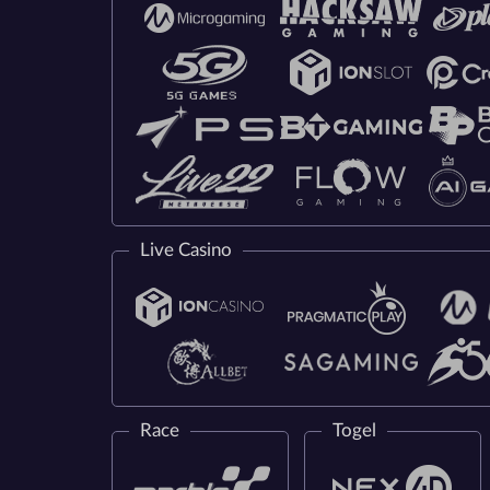
Live Casino
Race
Togel