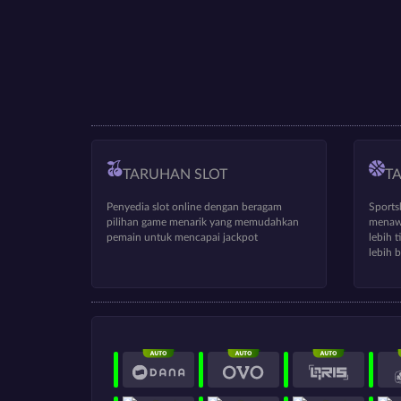
TARUHAN SLOT
T
Penyedia slot online dengan beragam
Sports
pilihan game menarik yang memudahkan
menawa
pemain untuk mencapai jackpot
lebih 
lebih 