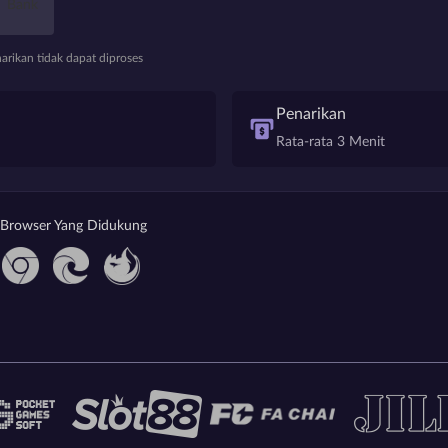
arikan tidak dapat diproses
Penarikan
Rata-rata 3 Menit
Browser Yang Didukung