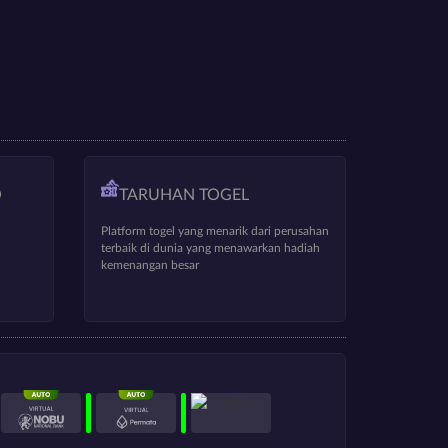
O
TARUHAN TOGEL
Platform togel yang menarik dari perusahan
terbaik di dunia yang menawarkan hadiah
kemenangan besar