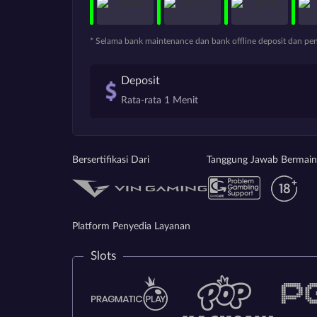
* Selama bank maintenance dan bank offline deposit dan pen
Deposit
Rata-rata 1 Menit
Bersertifikasi Dari
Tanggung Jawab Bermain
Platform Penyedia Layanan
Slots